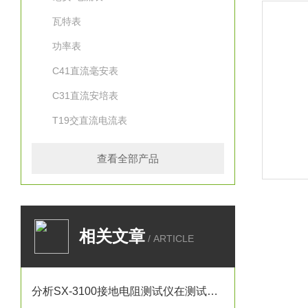
瓦特表
功率表
C41直流毫安表
C31直流安培表
T19交直流电流表
查看全部产品
相关文章
/ ARTICLE
分析SX-3100接地电阻测试仪在测试不准确的问题