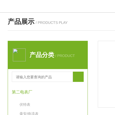
产品展示
/ PRODUCTS PLAY
产品分类
/ PRODUCT
第二电表厂
伏特表
毫安/电流表