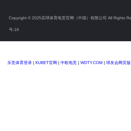
Copyright © 2025买球体育电竞官网（中国）有限公司 All Rights 
号-24
乐竞体育登录
|
KUBET官网
|
中欧电竞
|
WDTY.COM
|
球友会网页版