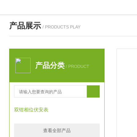
产品展示
/ PRODUCTS PLAY
产品分类
/ PRODUCT
双钳相位伏安表
查看全部产品