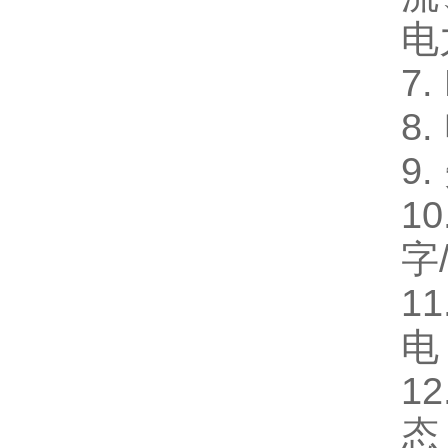
电
7
8
9
1
字
1
电
1
态