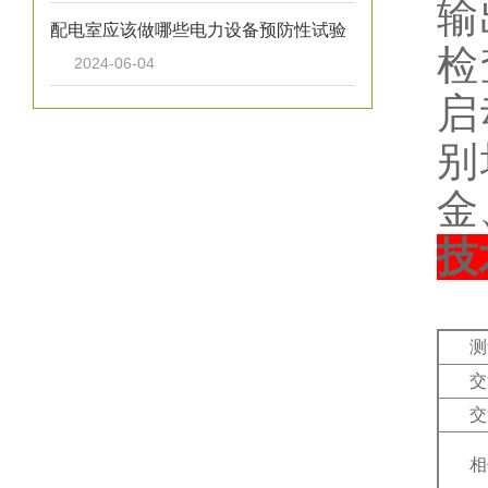
输
配电室应该做哪些电力设备预防性试验
检
2024-06-04
启
别
金
技
测
交
交
相