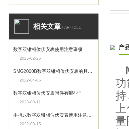
相关文章
/ ARTICLE
产
数字双钳相位伏安表使用注意事项
2025-02-25
SMG2000B数字双钳相位伏安表的具体操作方法
功
2022-04-06
持
数字双钳相位伏安表附件有哪些？
2023-09-11
上
手持式数字双钳相位伏安表使用注意项有哪些？
量
2022-09-15