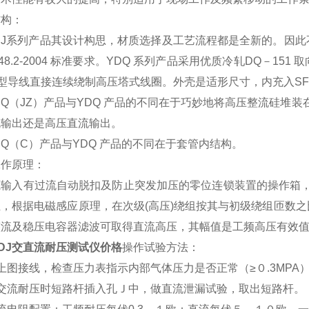
结构：
YDJ系列产品其设计构思，材质选择及工艺流程都是全新的。因
T848.2-2004 标准要求。YDQ 系列产品采用优质冷轧DQ－
 型导线直接连续绕制高压塔式线圈。外壳是适形尺寸，内充入S
DQ（JZ）产品与YDQ 产品的不同在于巧妙地将高压整流硅堆
流输出还是高压直流输出。
DQ（C）产品与YDQ 产品的不同在于套管内结构。
工作原理：
源输入有过流自动脱扣及防止突发加压的零位连锁装置的操作箱，
组，根据电磁感应原理，在次级(高压)绕组按其与初级绕组匝数
整流及稳压电容器滤波可取得直流高压，其幅值是工频高压有效
DJ交直流耐压测试仪价格
操作试验方法：
上图接线，检查压力表指示内部气体压力是否正常（≥０.3MPA
做交流耐压时短路杆插入孔Ｊ中，做直流泄漏试验，取出短路杆。