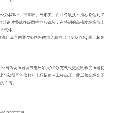
此不仅体积小、重量轻、外形美、而且各项技术指标都达到了
151 取向硅钢片叠成多级圆柱框形铁芯，在特制的高强度绝缘筒上
F６气体。
装在高压套之内通过短路杆的插入和抽出可变换YDQ 是工频高
经自耦调压器调节电压输入YDQ 充气式交流试验变压器初
之比可获得同等倍数的电压幅值－工频高压。此工频高经高压
值的２倍。
）