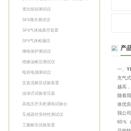
变比组别测试仪
SF6微水测试仪
SF6气体抽真空装置
SF6气体检漏仪
产
继电保护测试仪
绝缘油耐压测试仪
一、
Y
电容电感测试仪
充气
交直流耐压试验装置
越高
油浸式试验变压器
随着
高低压开关柜通电试验台
体优
我公
互感器伏安特性测试仪
60％
工频耐压试验装置
品的