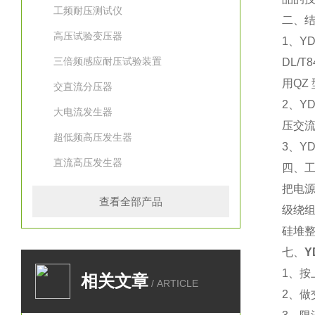
工频耐压测试仪
二、
高压试验变压器
1、
三倍频感应耐压试验装置
DL/
用QZ
交直流分压器
2、Y
大电流发生器
压交
超低频高压发生器
3、Y
直流高压发生器
四、
把电
查看全部产品
级绕
硅堆
七、
Y
1、按
相关文章
/ ARTICLE
2、