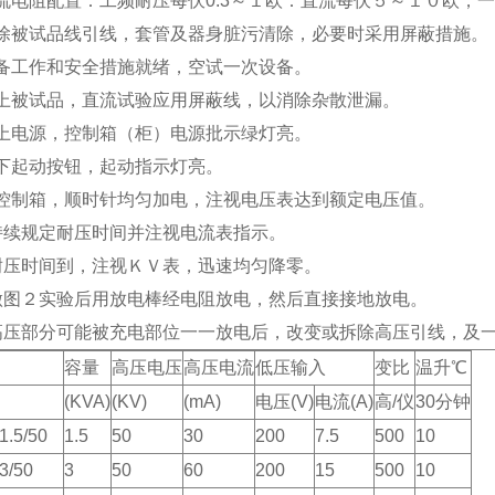
流电阻配置：工频耐压每伏0.3～１欧：直流每伏５～１０欧，
拆除被试品线引线，套管及器身脏污清除，必要时采用屏蔽措施。
备工作和安全措施就绪，空试一次设备。
接上被试品，直流试验应用屏蔽线，以消除杂散泄漏。
上电源，控制箱（柜）电源批示绿灯亮。
下起动按钮，起动指示灯亮。
对控制箱，顺时针均匀加电，注视电压表达到额定电压值。
持续规定耐压时间并注视电流表指示。
耐压时间到，注视ＫＶ表，迅速均匀降零。
做图２实验后用放电棒经电阻放电，然后直接接地放电。
、高压部分可能被充电部位一一放电后，改变或拆除高压引线，及
容量
高压电压
高压电流
低压输入
变比
温升℃
(KVA)
(KV)
(mA)
电压(V)
电流(A)
高/仪
30分钟
1.5/50
1.5
50
30
200
7.5
500
10
3/50
3
50
60
200
15
500
10